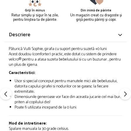
Griji în minus
Din inimă de părinte
Retur simplu și sigur în 14 zile,
Un magazin creat cu dragoste și
pentru liniștea ta de părinte.
grijă pentru părinți și copii.
Descriere
Păturică Vulli Sophie, girafa cu suport pentru suzetă +0 luni
Acest doudou (comforter) practic, este dotat cu sistem de prindere
velcro® pentru a atasa suzeta bebelusului si cu un buzunar , pentru
un plus de igiena.
Caracteristici:
Usor si special conceput pentru manutele mici ale bebelusului,
datorita capului girafei si nodurilor ce se gasesc la fiecare
extremitate;
Dimensiunile generoase vor face din aceasta jucarie cel mai bun
priten al copilului dvs!
Poate fi utilizata incepand de la 0 luni.
Mod de intretinere:
Spalare manuala la 30 grade celsius.