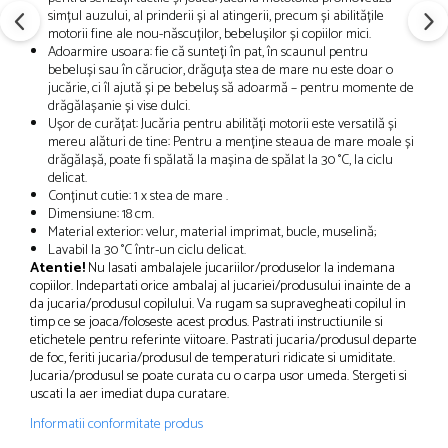
simțul auzului, al prinderii și al atingerii, precum și abilitățile
motorii fine ale nou-născuților, bebelușilor și copiilor mici.
Adoarmire usoara: fie că sunteți în pat, în scaunul pentru
bebeluși sau în cărucior, drăguța stea de mare nu este doar o
jucărie, ci îl ajută și pe bebeluș să adoarmă – pentru momente de
drăgălașanie și vise dulci.
Ușor de curățat: Jucăria pentru abilități motorii este versatilă și
mereu alături de tine: Pentru a menține steaua de mare moale și
drăgălașă, poate fi spălată la mașina de spălat la 30 °C, la ciclu
delicat.
Conținut cutie: 1 x stea de mare .
Dimensiune: 18 cm.
Material exterior: velur, material imprimat, bucle, muselină;
Lavabil la 30 °C într-un ciclu delicat.
Atentie!
Nu lasati ambalajele jucariilor/produselor la indemana
copiilor. Indepartati orice ambalaj al jucariei/produsului inainte de a
da jucaria/produsul copilului. Va rugam sa supravegheati copilul in
timp ce se joaca/foloseste acest produs. Pastrati instructiunile si
etichetele pentru referinte viitoare. Pastrati jucaria/produsul departe
de foc, feriti jucaria/produsul de temperaturi ridicate si umiditate.
Jucaria/produsul se poate curata cu o carpa usor umeda. Stergeti si
uscati la aer imediat dupa curatare.
Informatii conformitate produs