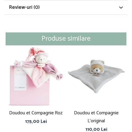
Review-uri
(0)
Produse similare
Doudou et Compagnie Roz
Doudou et Compagnie
Do
L'original
175,00 Lei
110,00 Lei