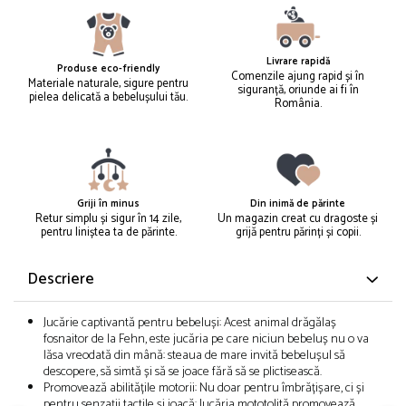
Livrare rapidă
Produse eco-friendly
Comenzile ajung rapid și în
Materiale naturale, sigure pentru
siguranță, oriunde ai fi în
pielea delicată a bebelușului tău.
România.
Griji în minus
Din inimă de părinte
Retur simplu și sigur în 14 zile,
Un magazin creat cu dragoste și
pentru liniștea ta de părinte.
grijă pentru părinți și copii.
Descriere
Jucărie captivantă pentru bebeluși: Acest animal drăgălaș
fosnaitor de la Fehn, este jucăria pe care niciun bebeluș nu o va
lăsa vreodată din mână: steaua de mare invită bebelușul să
descopere, să simtă și să se joace fără să se plictisească.
Promovează abilitățile motorii: Nu doar pentru îmbrățișare, ci și
pentru senzații tactile și joacă: Jucăria mototolită promovează