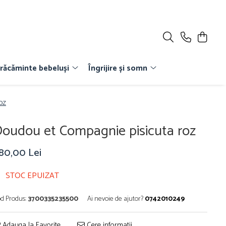
răcăminte bebeluși
Îngrijire și somn
oz
oudou et Compagnie pisicuta roz
180,00 Lei
STOC EPUIZAT
d Produs:
3700335235500
Ai nevoie de ajutor?
0742010249
Adauga la Favorite
Cere informatii