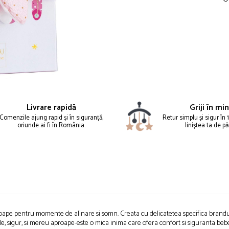
Livrare rapidă
Griji în mi
Comenzile ajung rapid și în siguranță,
Retur simplu și sigur în 1
oriunde ai fi în România.
liniștea ta de pă
proape pentru momente de alinare si somn. Creata cu delicatetea specifica brand
le, sigur, si mereu aproape-este o mica inima care ofera confort si siguranta bebel