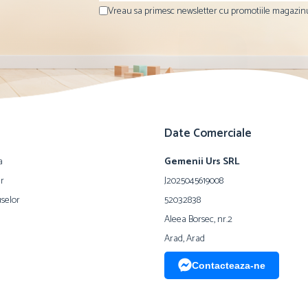
Vreau sa primesc newsletter cu promotiile magazinu
Date Comerciale
a
Gemenii Urs SRL
ur
J2025045619008
selor
52032838
Aleea Borsec, nr.2
Arad, Arad
Contacteaza-ne