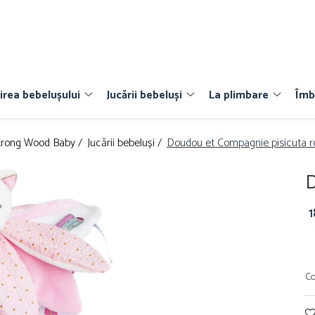
irea bebelușului
Jucării bebeluși
La plimbare
Îmb
trong Wood Baby /
Jucării bebeluși /
Doudou et Compagnie pisicuta r
D
Co