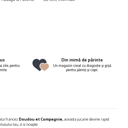
nus
Din inimă de părinte
4 zile, pentru
Un magazin creat cu dragoste și grijă
rinte.
pentru părinți și copii.
ului francez
Doudou et Compagnie,
aceasta jucarie devine rapid
usului tau, zi si noapte.