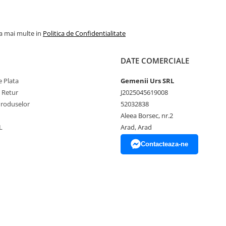
la mai multe in
Politica de Confidentialitate
DATE COMERCIALE
 Plata
Gemenii Urs SRL
e Retur
J2025045619008
Produselor
52032838
Aleea Borsec, nr.2
L
Arad, Arad
Contacteaza-ne