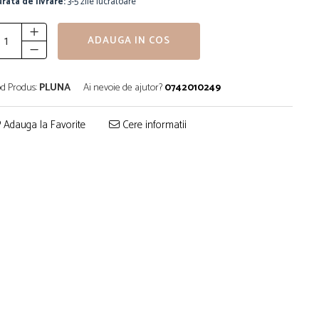
rata de livrare:
3-5 zile lucratoare
ADAUGA IN COS
d Produs:
PLUNA
Ai nevoie de ajutor?
0742010249
Adauga la Favorite
Cere informatii