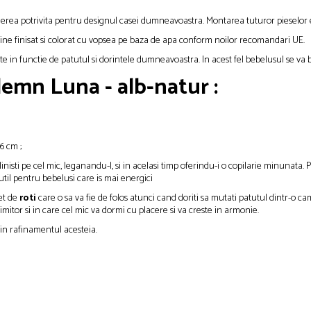
legerea potrivita pentru designul casei dumneavoastra. Montarea tuturor pieselor e
bine finisat si colorat cu vopsea pe baza de apa conform noilor recomandari UE.
 Este in functie de patutul si dorintele dumneavoastra. In acest fel bebelusul se va
lemn Luna - alb-natur :
6 cm ;
l linisti pe cel mic, leganandu-l, si in acelasi timp oferindu-i o copilarie minun
til pentru bebelusi care is mai energici
set de
roti
care o sa va fie de folos atunci cand doriti sa mutati patutul dintr-o ca
tor si in care cel mic va dormi cu placere si va creste in armonie.
prin rafinamentul acesteia.