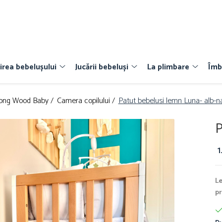
irea bebelușului
Jucării bebeluși
La plimbare
Îmb
rong Wood Baby /
Camera copilului /
Patut bebelusi lemn Luna- alb-n
P
1
Le
pr