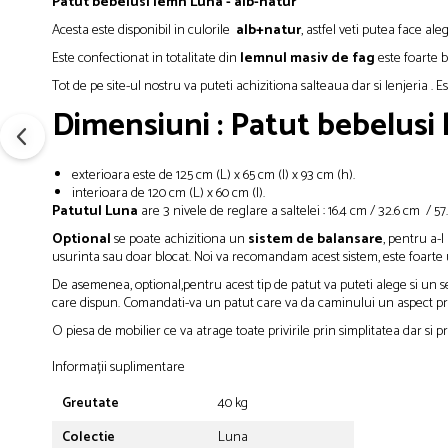
Patut bebelusi lemn Luna - alb-natur
Acesta este disponibil in culorile
alb+natur
, astfel veti putea face a
Este confectionat in totalitate din
lemnul masiv de fag
este foarte 
Tot de pe site-ul nostru va puteti achizitiona salteaua dar si lenjeria .
Dimensiuni : Patut bebelusi 
exterioara este de 125 cm (L) x 65 cm (l) x 93 cm (h).
interioara de 120 cm (L) x 60 cm (l).
Patutul Luna
are 3 nivele de reglare a saltelei : 16.4 cm / 32.6 cm / 57.
Optional
se poate achizitiona un
sistem de balansare
, pentru a-
usurinta sau doar blocat. Noi va recomandam acest sistem, este foarte u
De asemenea, optional,pentru acest tip de patut va puteti alege si un 
care dispun. Comandati-va un patut care va da caminului un aspect primi
O piesa de mobilier ce va atrage toate privirile prin simplitatea dar si 
Informații suplimentare
Greutate
40 kg
Colectie
Luna