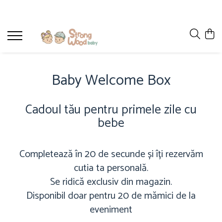
Camera copilului
Detergenți
Hrănirea bebelușului
Jucării bebeluși
La plimbare
Îmbrăcăminte bebeluși
Îngrijire și somn
Diverse accesorii
Balsam rufe
Biberoane
Accesorii patut-carucior
Cărucioare
Bumbac organic si lanolina
Baia Bebelusului
Lenjerii si protectii laterale patut
Detergenti rufe
Esspresoare lapte praf
Jucarii dentitie
Creme si produse de ingrijire pentru
Baby Welcome Box
mami si bebe
Mobilier camera copii
Jucarii din lemn
Museline
Patuturi bebelusi
Cadoul tău pentru primele zile cu
Prosoape cu gluga
Saltele
bebe
Completează în 20 de secunde și îți rezervăm
cutia ta personală.
Se ridică exclusiv din magazin.
Disponibil doar pentru 20 de mămici de la
eveniment