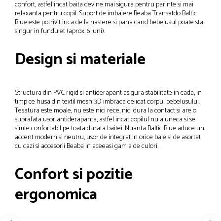
confort, astfel incat baita devine mai sigura pentru parinte si mai
relaxanta pentru copil. Suport de imbaiere Beaba Transatdo Baltic
Blue este potrivit inca de la nastere si pana cand bebelusul poate sta
singur in fundulet (aprox. 6 luni).
Design si materiale
Structura din PVC rigid si antiderapant asigura stabilitate in cada, in
timp ce husa din textil mesh 3D imbraca delicat corpul bebelusului.
Tesatura este moale, nu este nici rece, nici dura la contact si are o
suprafata usor antiderapanta, astfel incat copilul nu aluneca si se
simte confortabil pe toata durata baitei. Nuanta Baltic Blue aduce un
accent modern si neutru, usor de integrat in orice baie si de asortat
cu cazi si accesorii Beaba in aceeasi gam a de culori.
Confort si pozitie
ergonomica