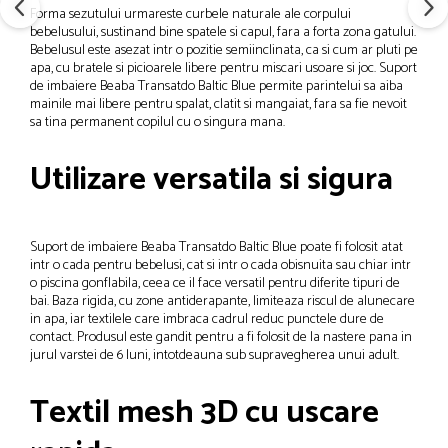
Forma sezutului urmareste curbele naturale ale corpului
bebelusului, sustinand bine spatele si capul, fara a forta zona gatului.
Bebelusul este asezat intr o pozitie semiinclinata, ca si cum ar pluti pe
apa, cu bratele si picioarele libere pentru miscari usoare si joc. Suport
de imbaiere Beaba Transatdo Baltic Blue permite parintelui sa aiba
mainile mai libere pentru spalat, clatit si mangaiat, fara sa fie nevoit
sa tina permanent copilul cu o singura mana.
Utilizare versatila si sigura
Suport de imbaiere Beaba Transatdo Baltic Blue poate fi folosit atat
intr o cada pentru bebelusi, cat si intr o cada obisnuita sau chiar intr
o piscina gonflabila, ceea ce il face versatil pentru diferite tipuri de
bai. Baza rigida, cu zone antiderapante, limiteaza riscul de alunecare
in apa, iar textilele care imbraca cadrul reduc punctele dure de
contact. Produsul este gandit pentru a fi folosit de la nastere pana in
jurul varstei de 6 luni, intotdeauna sub supravegherea unui adult.
Textil mesh 3D cu uscare