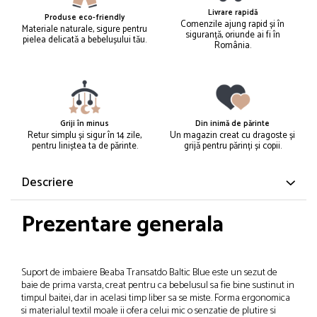
Livrare rapidă
Produse eco-friendly
Comenzile ajung rapid și în
Materiale naturale, sigure pentru
siguranță, oriunde ai fi în
pielea delicată a bebelușului tău.
România.
Griji în minus
Din inimă de părinte
Retur simplu și sigur în 14 zile,
Un magazin creat cu dragoste și
pentru liniștea ta de părinte.
grijă pentru părinți și copii.
Descriere
Prezentare generala
Suport de imbaiere Beaba Transatdo Baltic Blue este un sezut de
baie de prima varsta, creat pentru ca bebelusul sa fie bine sustinut in
timpul baitei, dar in acelasi timp liber sa se miste. Forma ergonomica
si materialul textil moale ii ofera celui mic o senzatie de plutire si