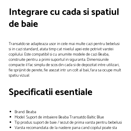
Integrare cu cada si spatiul
de baie
Transatdo se adapteaza usor in cele mai multe cazi pentru bebelusi
si in cazi standard, atata timp cat nivelul apei este potrivit varstei
copilului. Este compatibil si cu anumite modele de cazi Beaba,
construite pentru a primi suportul in siguranta. Dimensiunile
compacte il fac simplu de scos din cada si de depozitat intre utilizari,
fie sprijinit de perete, fie asezat intr un colt al baii, fara sa ocupe mult
spatiu vizual.
Specificatii esentiale
Brand: Beaba
Model: Suport de imbaiere Beaba Transatdo Baltic Blue
Tip produs: suport de baie / sezut de prima varsta pentru bebelusi
Varsta recomandata: de la nastere pana cand copilul poate sta