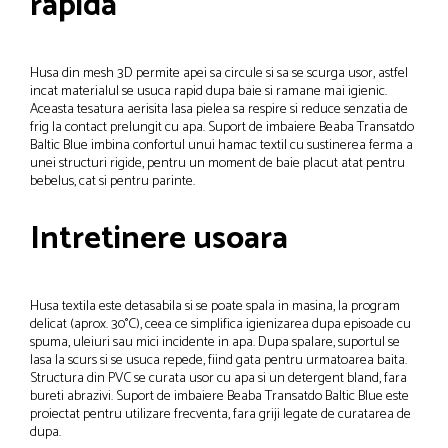
rapida
Husa din mesh 3D permite apei sa circule si sa se scurga usor, astfel
incat materialul se usuca rapid dupa baie si ramane mai igienic.
Aceasta tesatura aerisita lasa pielea sa respire si reduce senzatia de
frig la contact prelungit cu apa. Suport de imbaiere Beaba Transatdo
Baltic Blue imbina confortul unui hamac textil cu sustinerea ferma a
unei structuri rigide, pentru un moment de baie placut atat pentru
bebelus, cat si pentru parinte.
Intretinere usoara
Husa textila este detasabila si se poate spala in masina, la program
delicat (aprox. 30°C), ceea ce simplifica igienizarea dupa episoade cu
spuma, uleiuri sau mici incidente in apa. Dupa spalare, suportul se
lasa la scurs si se usuca repede, fiind gata pentru urmatoarea baita.
Structura din PVC se curata usor cu apa si un detergent bland, fara
bureti abrazivi. Suport de imbaiere Beaba Transatdo Baltic Blue este
proiectat pentru utilizare frecventa, fara griji legate de curatarea de
dupa.